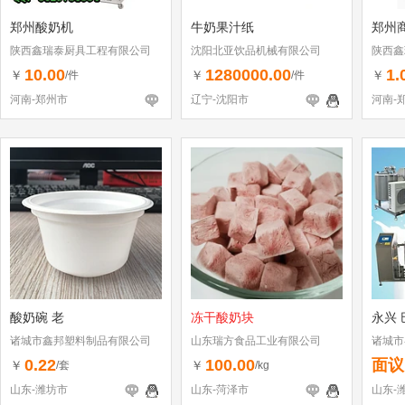
郑州酸奶机
牛奶果汁纸
郑州
陕西鑫瑞泰厨具工程有限公司
沈阳北亚饮品机械有限公司
陕西鑫
10.00
1280000.00
1.
￥
￥
￥
/件
/件
河南-郑州市
辽宁-沈阳市
河南-
酸奶碗 老
冻干酸奶块
永兴 
诸城市鑫邦塑料制品有限公司
山东瑞方食品工业有限公司
诸城市
0.22
100.00
面议
￥
￥
/套
/kg
山东-潍坊市
山东-菏泽市
山东-