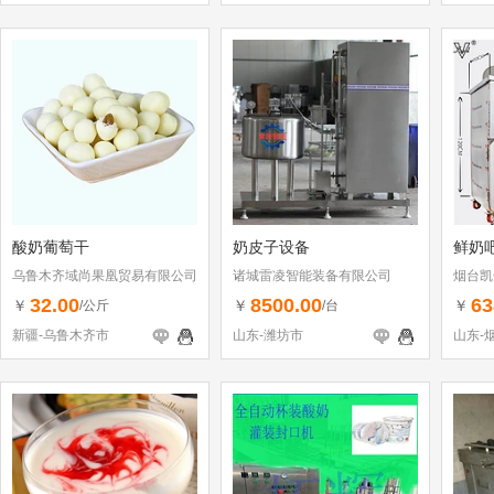
酸奶葡萄干
奶皮子设备
鲜奶
乌鲁木齐域尚果凰贸易有限公司
诸城雷凌智能装备有限公司
烟台凯
32.00
8500.00
63
￥
￥
￥
/公斤
/台
新疆-乌鲁木齐市
山东-潍坊市
山东-