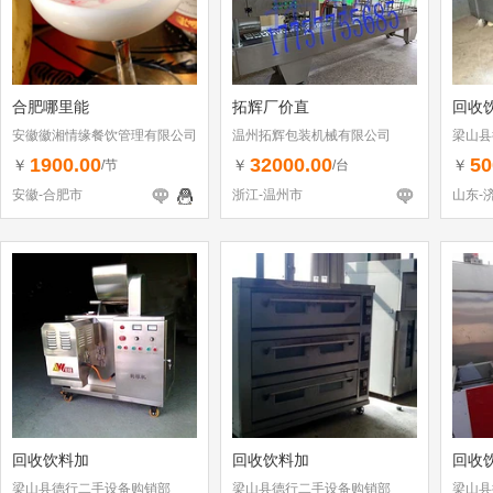
合肥哪里能
拓辉厂价直
回收
安徽徽湘情缘餐饮管理有限公司
温州拓辉包装机械有限公司
梁山县
1900.00
32000.00
50
￥
￥
￥
/节
/台
安徽-合肥市
浙江-温州市
山东-
回收饮料加
回收饮料加
回收
梁山县德行二手设备购销部
梁山县德行二手设备购销部
梁山县