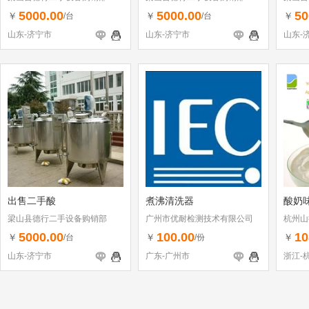
5000.00
5000.00
50
￥
￥
￥
/台
/台
山东-济宁市
山东-济宁市
山东-
出售二手酸
煮沸清洗器
酸奶
梁山县德行二手设备购销部
广州市优耐检测技术有限公司
杭州山
5000.00
100.00
10
￥
￥
￥
/台
/份
山东-济宁市
广东-广州市
浙江-