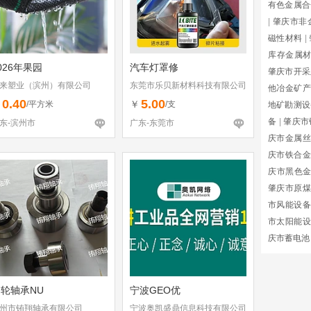
有色金属合
|
肇庆市非
磁性材料
|
库存金属
026年果园
汽车灯罩修
肇庆市开采
来塑业（滨州）有限公司
东莞市乐贝新材料科技有限公司
他冶金矿产
0.40
5.00
￥
￥
/平方米
/支
地矿勘测设
备
|
肇庆市
东-滨州市
广东-东莞市
庆市金属丝
庆市铁合金
庆市黑色
肇庆市原煤
市风能设备
市太阳能设
庆市蓄电池
轮轴承NU
宁波GEO优
州市铕翔轴承有限公司
宁波奥凯盛鼎信息科技有限公司