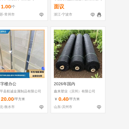
1.00
面议
￥
/个
苏-常州市
浙江-宁波市
写字楼办公
2026年国内
平县航诚金属制品有限公司
鑫来塑业（滨州）有限公司
20.00
0.40
￥
￥
/平方米
/平方米
北-衡水市
山东-滨州市