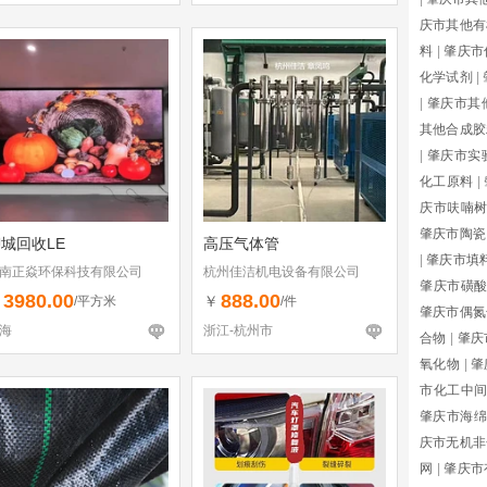
庆市其他有
料
|
肇庆市
化学试剂
|
|
肇庆市其
其他合成胶
|
肇庆市实
化工原料
|
庆市呋喃
肇庆市陶瓷
城回收LE
高压气体管
|
肇庆市填
南正焱环保科技有限公司
杭州佳洁机电设备有限公司
肇庆市磺
3980.00
888.00
￥
￥
/平方米
/件
肇庆市偶氮
海
浙江-杭州市
合物
|
肇庆
氧化物
|
肇
市化工中
肇庆市海绵
庆市无机非
网
|
肇庆市