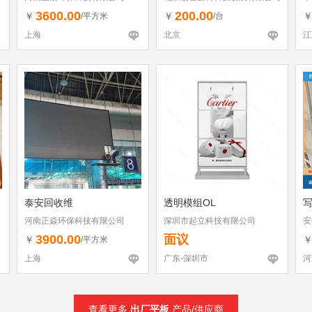
3600.00
200.00
￥
￥
/平方米
/台
上海
北京
江
泰安回收维
透明模组OL
河南正焱环保科技有限公司
深圳市起立科技有限公司
安
3900.00
面议
￥
/平方米
上海
广东-深圳市
河
查看更多
出厂平板
产品/供应商