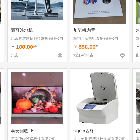
添可洗地机
加氢机内置
2
司
北京腾达腾信科技发展有限公司
杭州佳洁机电设备有限公司
鑫
100.00
888.00
￥
￥
/台
/件
北京
浙江-杭州市
山
泰安回收LE
sigma西格
凸
河南正焱环保科技有限公司
北京创世云博科技发展有限公司
常