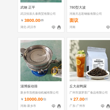
武钢 正平
780型大波
武汉恒辰久泰商贸有限公司
河南天志彩钢板有限公司
3800.00
面议
￥
/件
湖北-武汉市
河南
淄博振动筛
丘大叔鸭屎
新乡市浩然振动机械有限公司
广州市源芽茶厂食品有限公司
10000.00
27.00
￥
￥
/台
/斤
河南-新乡市
广东-广州市