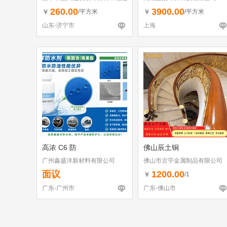
260.00
3900.00
￥
￥
/平方米
/平方米
山东-济宁市
上海
高浓 C6 防
佛山辰土铜
广州鑫盛洋新材料有限公司
佛山市古宇金属制品有限公司
面议
1200.00
￥
/1
广东-广州市
广东-佛山市