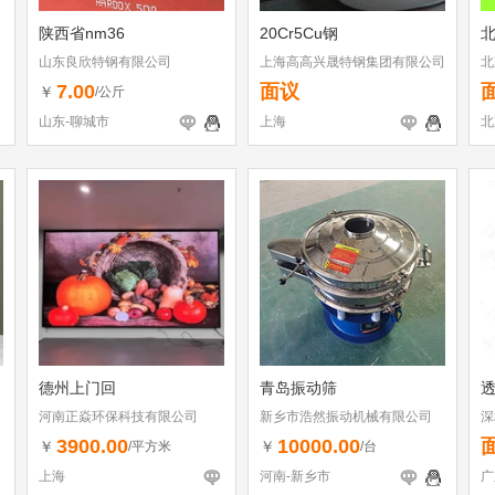
陕西省nm36
20Cr5Cu钢
山东良欣特钢有限公司
上海高高兴晟特钢集团有限公司
北
公
7.00
面议
￥
/公斤
山东-聊城市
上海
北
德州上门回
青岛振动筛
透
河南正焱环保科技有限公司
新乡市浩然振动机械有限公司
深
3900.00
10000.00
￥
￥
/平方米
/台
上海
河南-新乡市
广