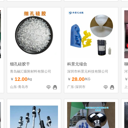
细孔硅胶干
科景元缩合
聊
青岛融汇吸附材料有限公司
深圳市科景元科技有限公司
河
12.00
28.00
￥
￥
/kg
/KG
山东-青岛市
广东-深圳市
上