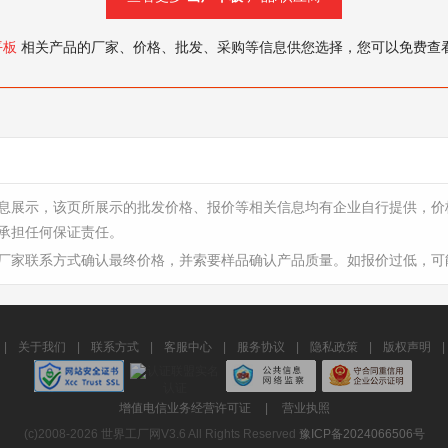
平板
相关产品的厂家、价格、批发、采购等信息供您选择，您可以免费查
息展示，该页所展示的批发价格、报价等相关信息均有企业自行提供，价
承担任何保证责任。
厂家联系方式确认最终价格，并索要样品确认产品质量。如报价过低，可
|
关于我们
|
联系方式
|
客服中心
|
服务协议
|
隐私政策
|
版权声明
|
增值电信业务经营许可证
|
营业执照
(c)2008-2026 世界工厂网V3.6 All Rights Reserved
豫ICP备2024066506号