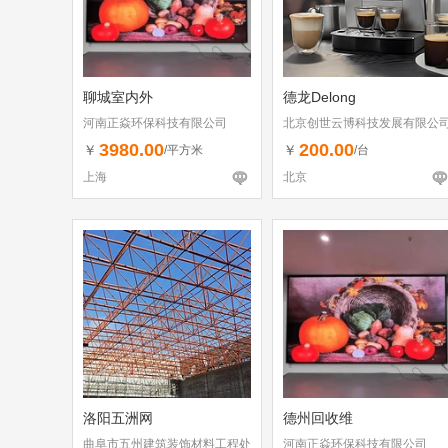
聊城室内外
德龙Delong
河南正焱环保科技有限公司
北京创世云博科技发展有限公
3980.00
200.00
￥
￥
/平方米
/台
上海
北京
洛阳五洲网
德州回收维
曲阜市五州建筑装饰材料工程处
河南正焱环保科技有限公司