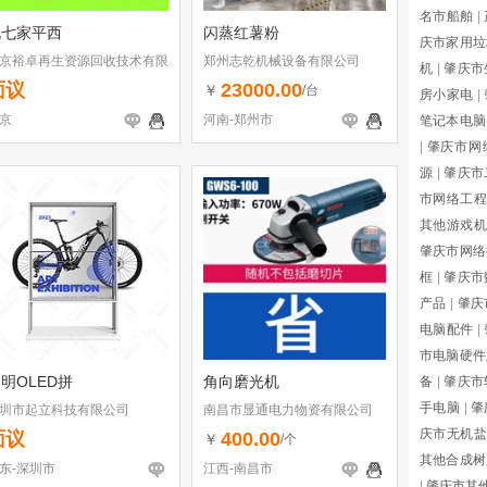
名市船舶
|
北七家平西
闪蒸红薯粉
庆市家用垃
京裕卓再生资源回收技术有限
郑州志乾机械设备有限公司
机
|
肇庆市
司
面议
23000.00
￥
/台
房小家电
|
京
河南-郑州市
笔记本电脑
|
肇庆市网
源
|
肇庆市
市网络工
其他游戏机
肇庆市网络
框
|
肇庆市
产品
|
肇庆
电脑配件
|
市电脑硬件
明OLED拼
角向磨光机
备
|
肇庆市
手电脑
|
肇
圳市起立科技有限公司
南昌市显通电力物资有限公司
庆市无机盐
面议
400.00
￥
/个
其他合成树
东-深圳市
江西-南昌市
|
肇庆市其